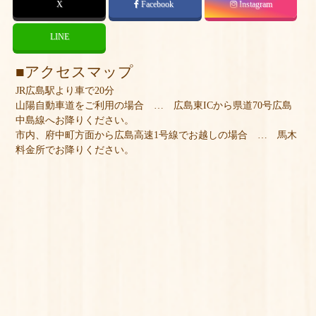
X
Facebook
Instagram
LINE
アクセスマップ
JR広島駅より車で20分
山陽自動車道をご利用の場合 … 広島東ICから県道70号広島
中島線へお降りください。
市内、府中町方面から広島高速1号線でお越しの場合 … 馬木
料金所でお降りください。