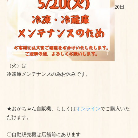
20日
よくある質問
手作りキットの作り方
美味しいお召し上がり⽅
店舗情報
おかちゃんのこだわり
（火）は
冷凍庫メンテナンスの為お休みです。
プライバシーポリシー
サイトマップ
★おかちゃん自販機、もしくは
オンライン
でご購入いた
だけます。
〇自動販売機は店舗前にあります