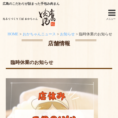
広島のこだわりが詰まった手包み肉まん
メニュー
HOME
>
おかちゃんニュース
>
お知らせ
>
臨時休業のお知らせ
ホーム
店舗情報
手作りキットのご利用シーン
臨時休業のお知らせ
オンラインショップ
特定商取引法に関する記述
オンラインショップからのご購入方法
お問い合わせ
おかちゃんニュース