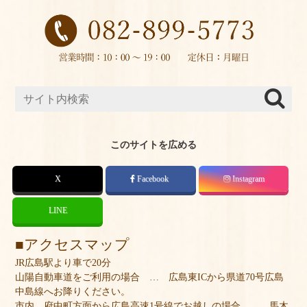
このサイトを広める
X
Facebook
Instagram
LINE
アクセスマップ
JR広島駅より車で20分
山陽自動車道をご利用の場合 … 広島東ICから県道70号広島
中島線へお降りください。
市内、府中町方面から広島高速1号線でお越しの場合 … 馬木