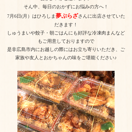
そん中、毎日のおかずにお悩みの方へ！
よくある質問
夢ぷらざ
7月6日(月）はひろしま
さんに出店させていた
手作りキットの作り方
だきます！
しゅうまいや餃子・朝ごはんにも好評な冷凍肉まんなど
美味しいお召し上がり⽅
もご用意しておりますので
店舗情報
是非広島市内にお越しの際にはお立ち寄りいただき、ご
家族や友人とおかちゃんの味をご堪能ください♪
おかちゃんのこだわり
プライバシーポリシー
サイトマップ