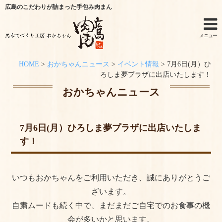
広島のこだわりが詰まった手包み肉まん
メニュー
HOME
>
おかちゃんニュース
>
イベント情報
>
7月6日(月）ひ
ホーム
ろしま夢プラザに出店いたします！
おかちゃんニュース
手作りキットのご利用シーン
オンラインショップ
7月6日(月）ひろしま夢プラザに出店いたしま
す！
特定商取引法に関する記述
オンラインショップからのご購入方法
いつもおかちゃんをご利用いただき、誠にありがとうご
お問い合わせ
ざいます。
自粛ムードも続く中で、まだまだご自宅でのお食事の機
おかちゃんニュース
会が多いかと思います。