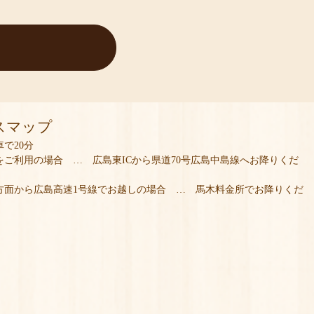
スマップ
車で20分
をご利用の場合 … 広島東ICから県道70号広島中島線へお降りくだ
方面から広島高速1号線でお越しの場合 … 馬木料金所でお降りくだ