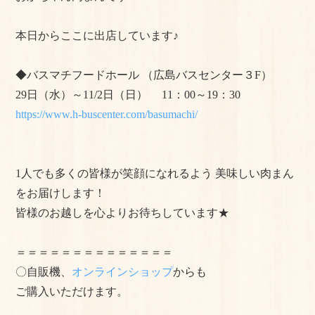
よくある質問
本日からここに出店しています♪
手作りキットの作り方
◆バスマチフードホール （広島バスセンター３F）
美味しいお召し上がり⽅
29日（水）～11/2日（日） 11：00～19：30
https://www.h-buscenter.com/basumachi/
店舗情報
おかちゃんのこだわり
1人でも多くの皆様が笑顔になれるよう 美味しい肉まん
プライバシーポリシー
をお届けします！
サイトマップ
皆様のお越しを心よりお待ちしています★
＝＝＝＝＝＝＝＝＝＝＝＝＝＝
〇自販機、
オンラインショップ
からも
ご購入いただけます。