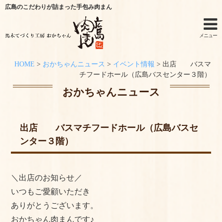
広島のこだわりが詰まった手包み肉まん
メニュー
HOME
>
おかちゃんニュース
>
イベント情報
>
出店 バスマ
ホーム
チフードホール（広島バスセンター３階）
おかちゃんニュース
手作りキットのご利用シーン
オンラインショップ
出店 バスマチフードホール（広島バスセ
ンター３階）
特定商取引法に関する記述
オンラインショップからのご購入方法
＼出店のお知らせ／
お問い合わせ
いつもご愛顧いただき
ありがとうございます。
おかちゃんニュース
おかちゃん肉まんです♪