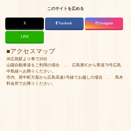
このサイトを広める
X
Facebook
Instagram
LINE
アクセスマップ
JR広島駅より車で20分
山陽自動車道をご利用の場合 … 広島東ICから県道70号広島
中島線へお降りください。
市内、府中町方面から広島高速1号線でお越しの場合 … 馬木
料金所でお降りください。