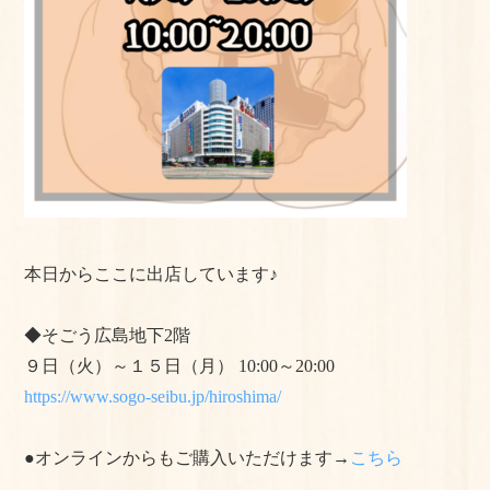
よくある質問
手作りキットの作り方
美味しいお召し上がり⽅
店舗情報
おかちゃんのこだわり
本日からここに出店しています♪
プライバシーポリシー
サイトマップ
◆そごう広島地下2階
９日（火）～１５日（月） 10:00～20:00
https://www.sogo-seibu.jp/hiroshima/
●オンラインからもご購入いただけます→
こちら