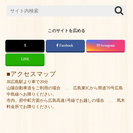
このサイトを広める
X
Facebook
Instagram
LINE
アクセスマップ
JR広島駅より車で20分
山陽自動車道をご利用の場合 … 広島東ICから県道70号広島
中島線へお降りください。
市内、府中町方面から広島高速1号線でお越しの場合 … 馬木
料金所でお降りください。