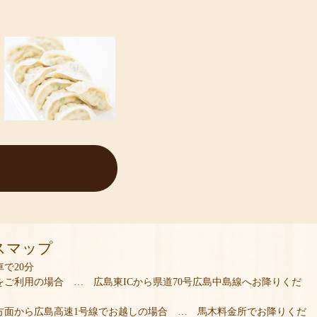
スマップ
車で20分
をご利用の場合 … 広島東ICから県道70号広島中島線へお降りくだ
方面から広島高速1号線でお越しの場合 … 馬木料金所でお降りくだ