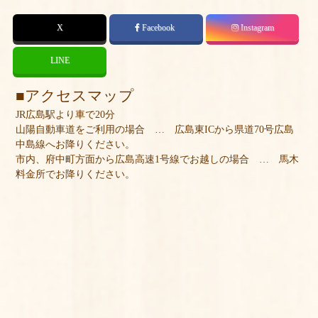
X
Facebook
Instagram
LINE
アクセスマップ
JR広島駅より車で20分
山陽自動車道をご利用の場合 … 広島東ICから県道70号広島
中島線へお降りください。
市内、府中町方面から広島高速1号線でお越しの場合 … 馬木
料金所でお降りください。