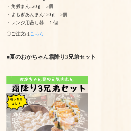
・角煮まん120ｇ 3個
・よもぎあんまん120ｇ 2個
・レンジ用蒸し器 １個
〇ご注文は
こちら
■夏のおかちゃん霜降り3兄弟セット