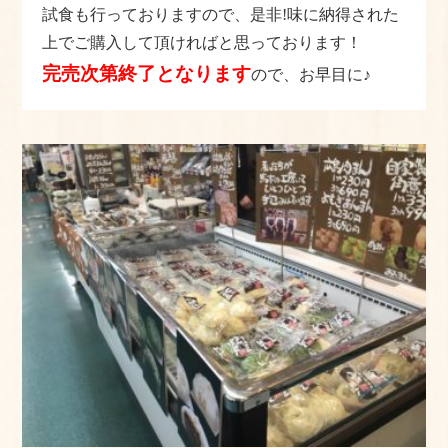
試食も行っておりますので、是非!味に納得された
よくある質問
上でご購入して頂ければと思っております！
手作りキットの作り方
完売次第終了となります
ので、お早目に♪
美味しいお召し上がり⽅
店舗情報
おかちゃんのこだわり
プライバシーポリシー
サイトマップ