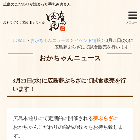
広島のこだわりが詰まった手包み肉まん
メニュー
HOME
>
おかちゃんニュース
>
イベント情報
>
3月21日(水)に
ホーム
広島夢ぷらざにて試食販売を行います！
おかちゃんニュース
手作りキットのご利用シーン
オンラインショップ
3月21日(水)に広島夢ぷらざにて試食販売を行
います！
特定商取引法に関する記述
オンラインショップからのご購入方法
広島本通りにて定期的に開催される
夢ぷらざ
に
お問い合わせ
おかちゃんこだわりの商品の数々をお持ち致しま
おかちゃんニュース
す。