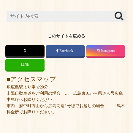
このサイトを広める
X
Facebook
Instagram
LINE
アクセスマップ
JR広島駅より車で20分
山陽自動車道をご利用の場合 … 広島東ICから県道70号広島
中島線へお降りください。
市内、府中町方面から広島高速1号線でお越しの場合 … 馬木
料金所でお降りください。