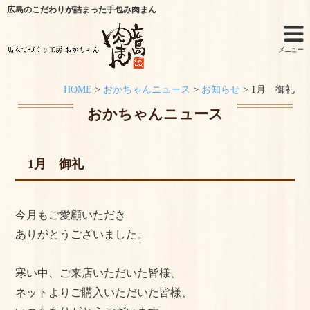
広島のこだわりが詰まった手包み肉まん
メニュー
HOME
>
おかちゃんニュース
>
お知らせ
>
1月 御礼
ホーム
おかちゃんニュース
手作りキットのご利用シーン
1月 御礼
オンラインショップ
特定商取引法に関する記述
今月もご愛顧いただき
オンラインショップからのご購入方法
ありがとうございました。
お問い合わせ
寒い中、ご来店いただいた皆様、
ネットよりご購入いただいた皆様、
おかちゃんニュース