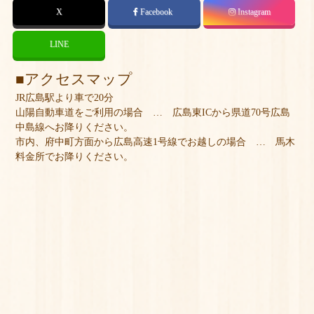
X
Facebook
Instagram
LINE
アクセスマップ
JR広島駅より車で20分
山陽自動車道をご利用の場合 … 広島東ICから県道70号広島
中島線へお降りください。
市内、府中町方面から広島高速1号線でお越しの場合 … 馬木
料金所でお降りください。