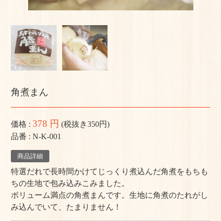
よくある質問
手作りキットの作り方
美味しいお召し上がり⽅
店舗情報
角煮まん
おかちゃんのこだわり
378 円
価格
(税抜き350円)
プライバシーポリシー
品番
N-K-001
サイトマップ
商品詳細
特選だれで長時間かけてじっくり煮込んだ角煮をもちも
ちの生地で包み込みこみました。
ボリューム満点の角煮まんです。生地に角煮のたれがし
み込んでいて、たまりません！