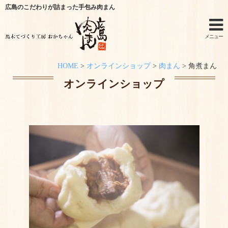
広島のこだわりが詰まった手包み肉まん
メニュー
HOME
>
オンラインショップ
>
肉まん
>
角煮まん
ホーム
オンラインショップ
手作りキットのご利用シーン
オンラインショップ
特定商取引法に関する記述
オンラインショップからのご購入方法
お問い合わせ
おかちゃんニュース