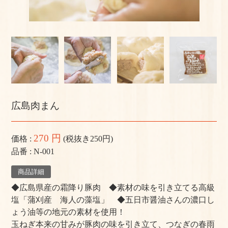
よくある質問
手作りキットの作り方
美味しいお召し上がり⽅
店舗情報
広島肉まん
おかちゃんのこだわり
プライバシーポリシー
270 円
価格
(税抜き250円)
品番
N-001
サイトマップ
商品詳細
◆広島県産の霜降り豚肉 ◆素材の味を引き立てる高級
塩「蒲刈産 海人の藻塩」 ◆五日市醤油さんの濃口し
ょう油等の地元の素材を使用！
玉ねぎ本来の甘みが豚肉の味を引き立て、つなぎの春雨