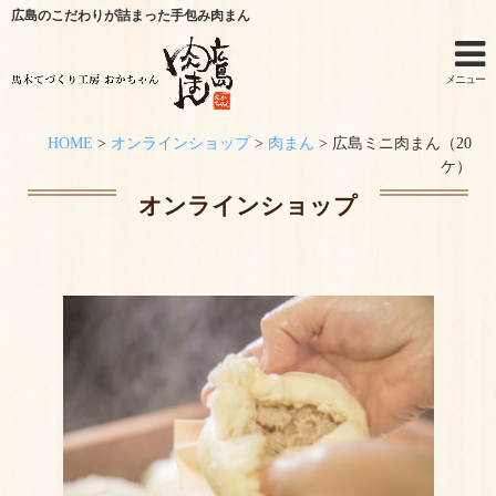
広島のこだわりが詰まった手包み肉まん
メニュー
HOME
>
オンラインショップ
>
肉まん
>
広島ミニ肉まん（20
ホーム
ケ）
オンラインショップ
手作りキットのご利用シーン
オンラインショップ
特定商取引法に関する記述
オンラインショップからのご購入方法
お問い合わせ
おかちゃんニュース