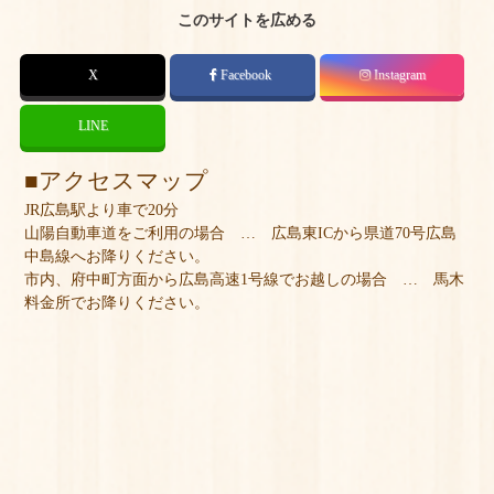
このサイトを広める
X
Facebook
Instagram
LINE
アクセスマップ
JR広島駅より車で20分
山陽自動車道をご利用の場合 … 広島東ICから県道70号広島
中島線へお降りください。
市内、府中町方面から広島高速1号線でお越しの場合 … 馬木
料金所でお降りください。