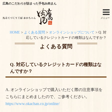
広島のこだわりが詰まった手包み肉まん
メニュー
HOME
>
よくある質問
>
オンラインショップについて
>
Q. 対
ホーム
応しているクレジットカードの種類はなんですか？
よくある質問
手作りキットのご利用シーン
オンラインショップ
Q. 対応しているクレジットカードの種類はな
んですか？
特定商取引法に関する記述
オンラインショップからのご購入方法
A. オンラインショップで購入いただく際の注意事項を
お問い合わせ
こちらにまとめましたので、ご参考ください。
https://www.okachan.co.jp/online/
おかちゃんニュース