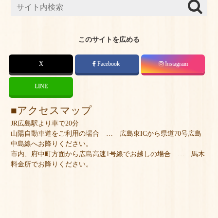
このサイトを広める
X
Facebook
Instagram
LINE
アクセスマップ
JR広島駅より車で20分
山陽自動車道をご利用の場合 … 広島東ICから県道70号広島
中島線へお降りください。
市内、府中町方面から広島高速1号線でお越しの場合 … 馬木
料金所でお降りください。